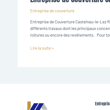
de
Couverture
Entreprise de couverture
Castelnau-
Entreprise de Couverture Castelnau-le-Lez Réa
le-
différents travaux dont les principaux concern
Lez
toitures ou encore des revêtements. Pour to
Lire la suite »
Entrepris