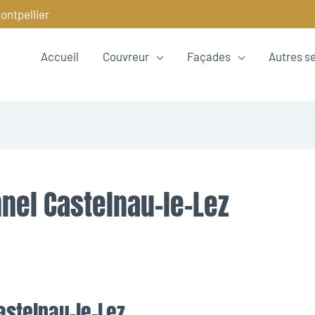
ontpellier
Accueil
Couvreur
Façades
Autres s
nel Castelnau-le-Lez
astelnau-le-Lez