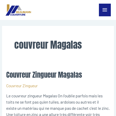
Aller
Menu
au
contenu
princ
couvreur Magalas
Couvreur Zingueur Magalas
Couvreur
Zingueur
Magalas
Couvreur Zingueur
Le couvreur zingueur Magalas On l’oublie parfois mais les
toits ne se font pas qu’en tuiles, ardoises ou autres et il
existe un matériau qui ne manque pas de cachet c’est le zinc.
Une toiture en zinc a une allure très différente voir très