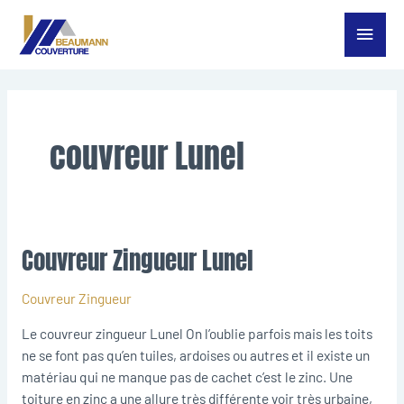
Aller
Menu
au
contenu
princ
couvreur Lunel
Couvreur Zingueur Lunel
Couvreur
Zingueur
Lunel
Couvreur Zingueur
Le couvreur zingueur Lunel On l’oublie parfois mais les toits
ne se font pas qu’en tuiles, ardoises ou autres et il existe un
matériau qui ne manque pas de cachet c’est le zinc. Une
toiture en zinc a une allure très différente voir très urbaine,