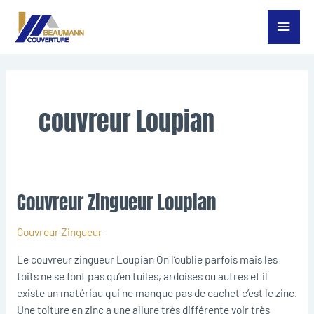
Aller
Menu
au
contenu
princ
couvreur Loupian
Couvreur Zingueur Loupian
Couvreur
Zingueur
Loupian
Couvreur Zingueur
Le couvreur zingueur Loupian On l’oublie parfois mais les
toits ne se font pas qu’en tuiles, ardoises ou autres et il
existe un matériau qui ne manque pas de cachet c’est le zinc.
Une toiture en zinc a une allure très différente voir très