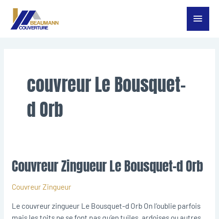
Aller
Menu
au
contenu
princ
couvreur Le Bousquet-
d Orb
Couvreur Zingueur Le Bousquet-d Orb
Couvreur
Zingueur
Le
Couvreur Zingueur
Bousquet-
Le couvreur zingueur Le Bousquet-d Orb On l’oublie parfois
d
mais les toits ne se font pas qu’en tuiles, ardoises ou autres