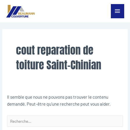
Aller
Menu
au
contenu
princ
Rechercher :
cout reparation de
toiture Saint-Chinian
Il semble que nous ne pouvons pas trouver le contenu
demandé. Peut-être qu’une recherche peut vous aider.