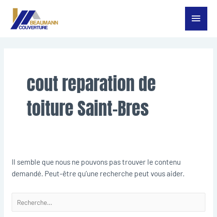
Aller
Menu
au
contenu
princ
Rechercher :
cout reparation de
toiture Saint-Bres
Il semble que nous ne pouvons pas trouver le contenu
demandé. Peut-être qu’une recherche peut vous aider.