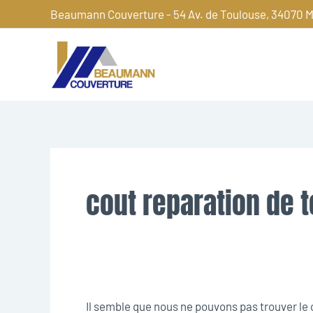
Aller
Beaumann Couverture - 54 Av. de Toulouse, 34070 M
au
contenu
Rechercher :
cout reparation de t
Il semble que nous ne pouvons pas trouver l