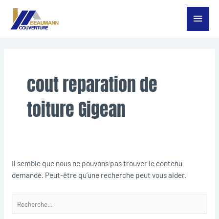
Aller
Menu
au
contenu
princ
Rechercher :
cout reparation de
toiture Gigean
Il semble que nous ne pouvons pas trouver le contenu
demandé. Peut-être qu’une recherche peut vous aider.