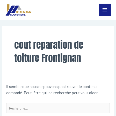
Aller
Menu
au
contenu
princ
Rechercher :
cout reparation de
toiture Frontignan
Il semble que nous ne pouvons pas trouver le contenu
demandé. Peut-être qu’une recherche peut vous aider.