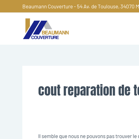
Aller
Beaumann Couverture - 54 Av. de Toulouse, 34070 M
au
contenu
Rechercher :
cout reparation de t
Il semble que nous ne pouvons pas trouver l