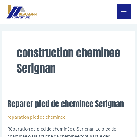
Aller
Menu
au
contenu
princ
construction cheminee
Serignan
Reparer pied de cheminee Serignan
Reparer
pied
de
reparation pied de cheminee
cheminee
Réparation de pied de cheminée à Serignan Le pied de
Serignan
cheminée ou la souche de cheminée font partie des