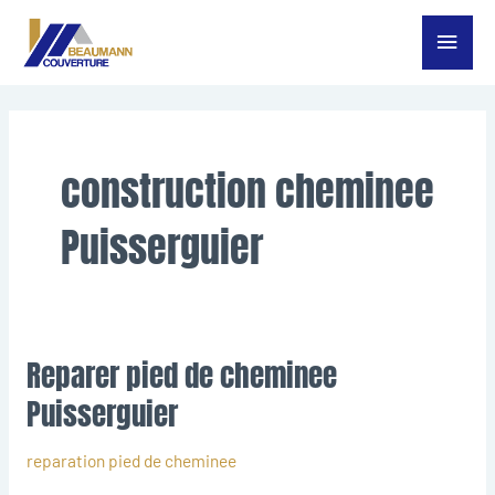
Aller
Menu
au
contenu
princ
construction cheminee
Puisserguier
Reparer pied de cheminee
Reparer
pied
Puisserguier
de
cheminee
reparation pied de cheminee
Puisserguier