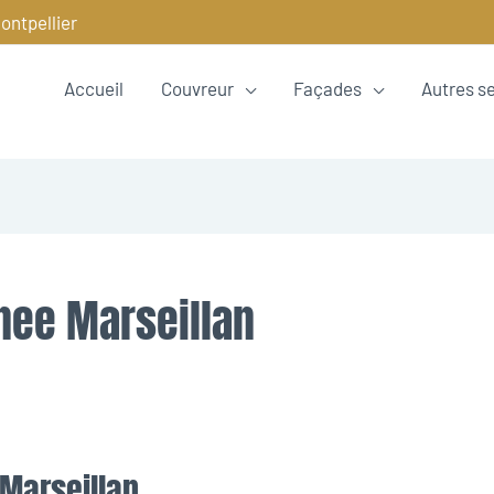
ontpellier
Accueil
Couvreur
Façades
Autres s
nee Marseillan
Marseillan