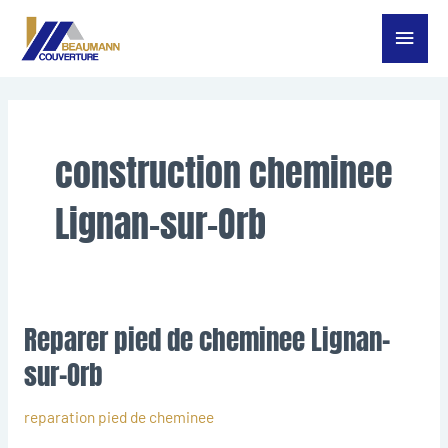
Aller
Menu
au
contenu
princ
construction cheminee
Lignan-sur-Orb
Reparer pied de cheminee Lignan-
Reparer
pied
sur-Orb
de
cheminee
reparation pied de cheminee
Lignan-