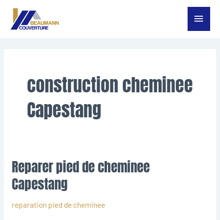
Aller
Menu
au
contenu
princ
construction cheminee
Capestang
Reparer pied de cheminee
Reparer
pied
Capestang
de
cheminee
reparation pied de cheminee
Capestang