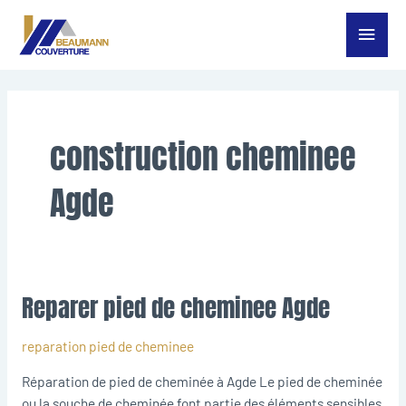
Aller
Menu
au
contenu
princ
construction cheminee
Agde
Reparer pied de cheminee Agde
Reparer
pied
de
reparation pied de cheminee
cheminee
Réparation de pied de cheminée à Agde Le pied de cheminée
Agde
ou la souche de cheminée font partie des éléments sensibles