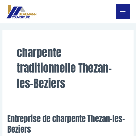
Aller
Menu
au
contenu
princ
charpente
traditionnelle Thezan-
les-Beziers
Entreprise de charpente Thezan-les-
Entreprise
de
Beziers
charpente