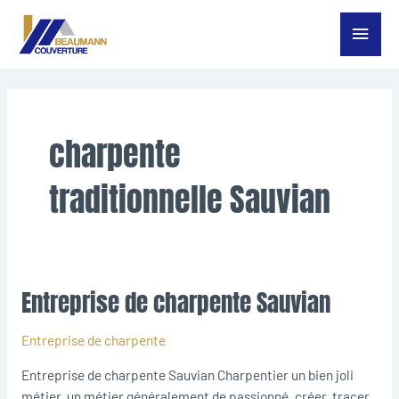
Aller
Menu
au
contenu
princ
charpente
traditionnelle Sauvian
Entreprise de charpente Sauvian
Entreprise
de
charpente
Entreprise de charpente
Sauvian
Entreprise de charpente Sauvian Charpentier un bien joli
métier, un métier généralement de passionné, créer, tracer,