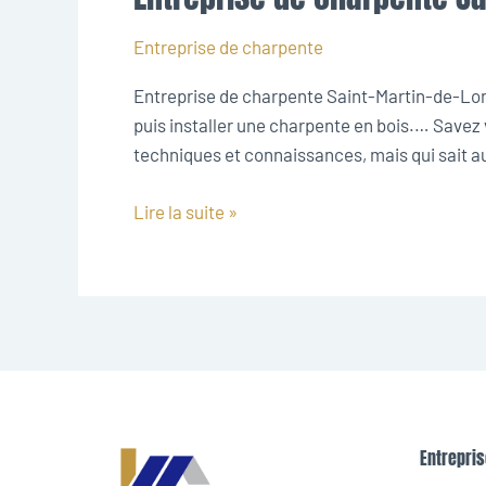
de
charpente
Entreprise de charpente
Saint-
Entreprise de charpente Saint-Martin-de-Londr
Martin-
puis installer une charpente en bois.… Savez v
de-
techniques et connaissances, mais qui sait au
Londres
Lire la suite »
Entrepris