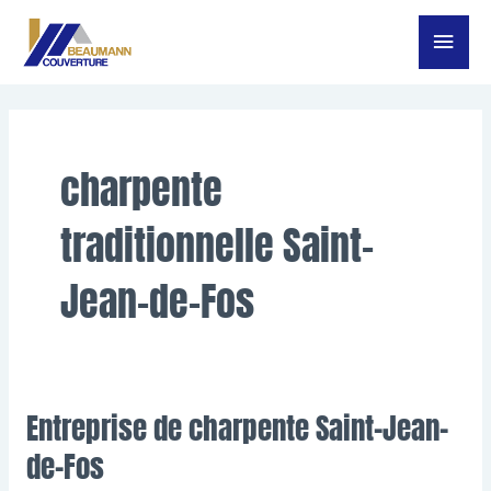
Aller
Menu
au
contenu
princ
charpente
traditionnelle Saint-
Jean-de-Fos
Entreprise de charpente Saint-Jean-
Entreprise
de
de-Fos
charpente