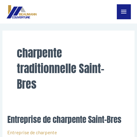
Aller
Menu
au
contenu
princ
charpente
traditionnelle Saint-
Bres
Entreprise de charpente Saint-Bres
Entreprise
de
charpente
Entreprise de charpente