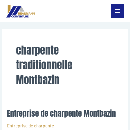
Aller
Menu
au
contenu
princ
charpente
traditionnelle
Montbazin
Entreprise de charpente Montbazin
Entreprise
de
charpente
Entreprise de charpente