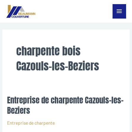
Aller
Menu
au
contenu
princ
charpente bois
Cazouls-les-Beziers
Entreprise de charpente Cazouls-les-
Entreprise
de
Beziers
charpente
Cazouls-
Entreprise de charpente
les-