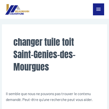
Aller
Menu
au
contenu
princ
Rechercher :
changer tuile toit
Saint-Genies-des-
Mourgues
Il semble que nous ne pouvons pas trouver le contenu
demandé. Peut-être qu’une recherche peut vous aider.