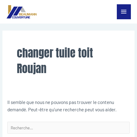
Aller
Menu
au
contenu
princ
Rechercher :
changer tuile toit
Roujan
Il semble que nous ne pouvons pas trouver le contenu
demandé. Peut-être qu’une recherche peut vous aider.