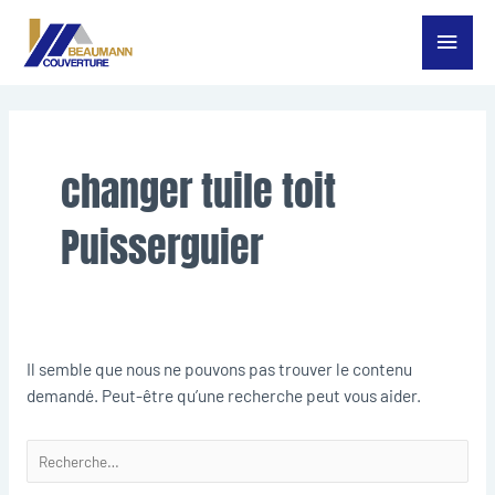
Aller
Menu
au
contenu
princ
Rechercher :
changer tuile toit
Puisserguier
Il semble que nous ne pouvons pas trouver le contenu
demandé. Peut-être qu’une recherche peut vous aider.