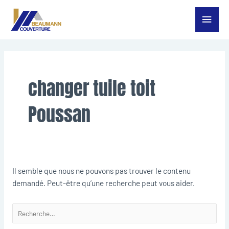
Aller
Menu
au
contenu
princ
Rechercher :
changer tuile toit
Poussan
Il semble que nous ne pouvons pas trouver le contenu
demandé. Peut-être qu’une recherche peut vous aider.