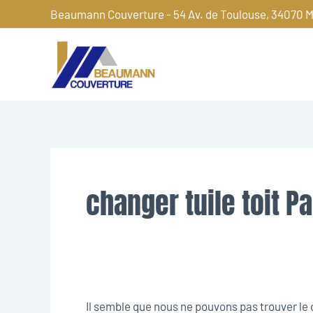
Aller
Beaumann Couverture - 54 Av. de Toulouse, 34070 M
au
contenu
Rechercher :
changer tuile toit P
Il semble que nous ne pouvons pas trouver l