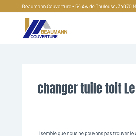
Aller
Beaumann Couverture - 54 Av. de Toulouse, 34070 M
au
contenu
Rechercher :
changer tuile toit L
Il semble que nous ne pouvons pas trouver l