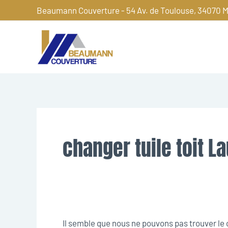
Aller
Beaumann Couverture - 54 Av. de Toulouse, 34070 M
au
contenu
Rechercher :
changer tuile toit L
Il semble que nous ne pouvons pas trouver l