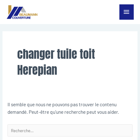
Aller
Menu
au
contenu
princ
Rechercher :
changer tuile toit
Herepian
Il semble que nous ne pouvons pas trouver le contenu
demandé. Peut-être qu’une recherche peut vous aider.