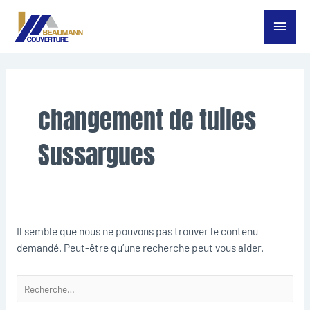
Aller
Menu
au
contenu
princ
Rechercher :
changement de tuiles
Sussargues
Il semble que nous ne pouvons pas trouver le contenu
demandé. Peut-être qu’une recherche peut vous aider.