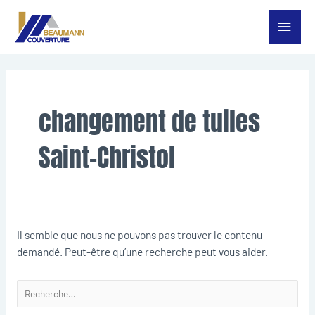
Aller
Menu
au
contenu
princ
Rechercher :
changement de tuiles
Saint-Christol
Il semble que nous ne pouvons pas trouver le contenu
demandé. Peut-être qu’une recherche peut vous aider.