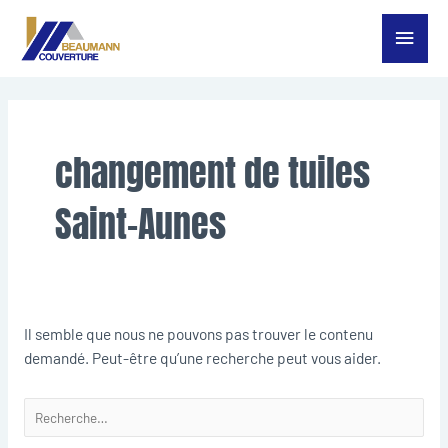
Aller
Menu
au
contenu
princ
Rechercher :
changement de tuiles
Saint-Aunes
Il semble que nous ne pouvons pas trouver le contenu
demandé. Peut-être qu’une recherche peut vous aider.