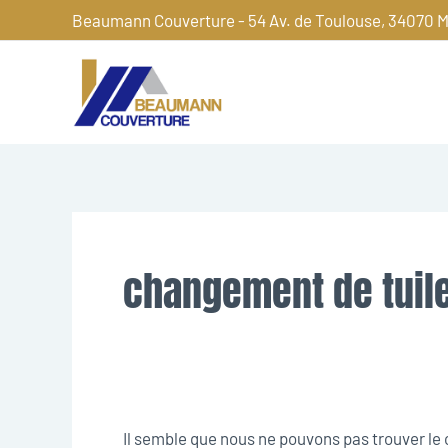
Aller
Beaumann Couverture - 54 Av. de Toulouse, 34070 M
au
contenu
Rechercher :
changement de tuil
Il semble que nous ne pouvons pas trouver l