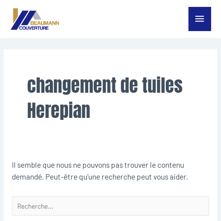
Aller
Menu
au
contenu
princ
Rechercher :
changement de tuiles
Herepian
Il semble que nous ne pouvons pas trouver le contenu
demandé. Peut-être qu’une recherche peut vous aider.