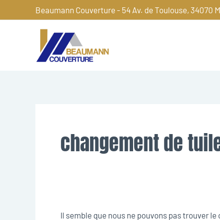
Aller
Beaumann Couverture - 54 Av. de Toulouse, 34070 M
au
contenu
Rechercher :
changement de tuile
Il semble que nous ne pouvons pas trouver l