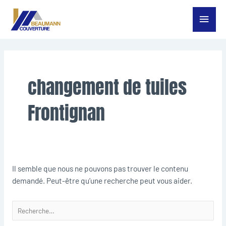
Aller
Menu
au
contenu
princ
Rechercher :
changement de tuiles
Frontignan
Il semble que nous ne pouvons pas trouver le contenu
demandé. Peut-être qu’une recherche peut vous aider.