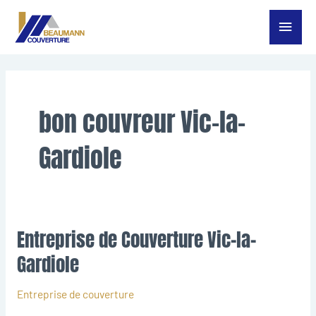
Aller
Menu
au
contenu
princ
bon couvreur Vic-la-
Gardiole
Entreprise de Couverture Vic-la-
Entreprise
de
Gardiole
Couverture
Vic-
Entreprise de couverture
la-