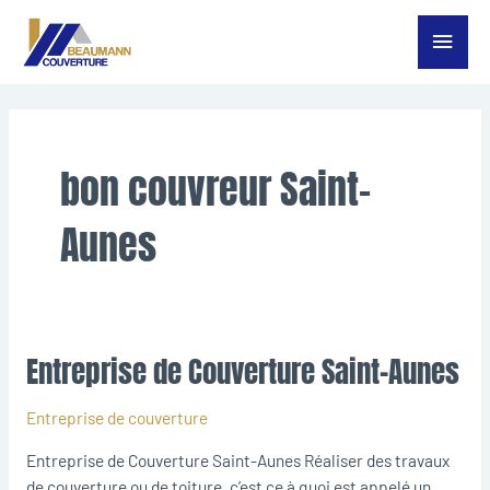
Aller
Menu
au
contenu
princ
bon couvreur Saint-
Aunes
Entreprise de Couverture Saint-Aunes
Entreprise
de
Couverture
Entreprise de couverture
Saint-
Entreprise de Couverture Saint-Aunes Réaliser des travaux
Aunes
de couverture ou de toiture, c’est ce à quoi est appelé un