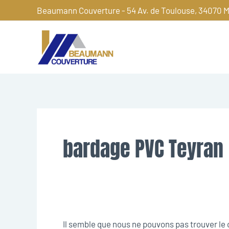
Aller
Beaumann Couverture - 54 Av. de Toulouse, 34070 M
au
contenu
Rechercher :
bardage PVC Teyran
Il semble que nous ne pouvons pas trouver l