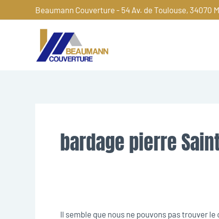
Aller
Beaumann Couverture - 54 Av. de Toulouse, 34070 M
au
contenu
Rechercher :
bardage pierre Sain
Il semble que nous ne pouvons pas trouver l