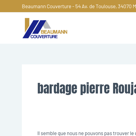
Aller
Beaumann Couverture - 54 Av. de Toulouse, 34070 M
au
contenu
Rechercher :
bardage pierre Rouj
Il semble que nous ne pouvons pas trouver l