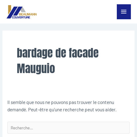
Aller
Menu
au
contenu
princ
Rechercher :
bardage de facade
Mauguio
Il semble que nous ne pouvons pas trouver le contenu
demandé. Peut-être qu’une recherche peut vous aider.