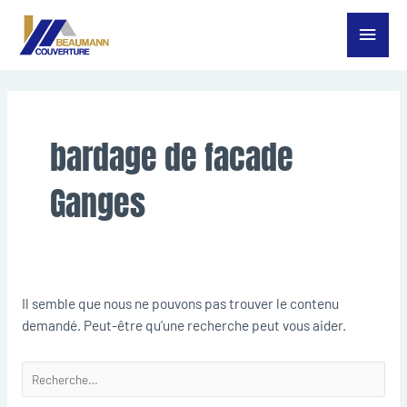
Aller
Menu
au
contenu
princ
Rechercher :
bardage de facade
Ganges
Il semble que nous ne pouvons pas trouver le contenu
demandé. Peut-être qu’une recherche peut vous aider.