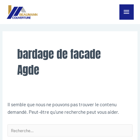
Aller
Menu
au
contenu
princ
Rechercher :
bardage de facade
Agde
Il semble que nous ne pouvons pas trouver le contenu
demandé. Peut-être qu’une recherche peut vous aider.