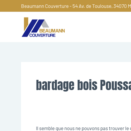
Aller
Beaumann Couverture - 54 Av. de Toulouse, 34070 M
au
contenu
Rechercher :
bardage bois Pouss
Il semble que nous ne pouvons pas trouver l