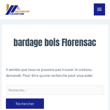
Aller
Menu
au
contenu
princ
Rechercher :
bardage bois Florensac
Il semble que nous ne pouvons pas trouver le contenu
demandé. Peut-être qu’une recherche peut vous aider.