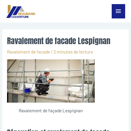
Aller
Menu
au
contenu
princ
Ravalement de facade Lespignan
Ravalement de facade
/
2 minutes de lecture
Ravalement de façade Lespignan